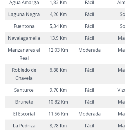
Agua Amarga
1,83 Km
Fácil
Almer
Laguna Negra
4,26 Km
Fácil
Sori
Fuentona
5,34 Km
Fácil
Sori
Navalagamella
13,9 Km
Fácil
Madr
Manzanares el
12,03 Km
Moderada
Madr
Real
Robledo de
6,88 Km
Fácil
Madr
Chavela
Santurce
9,70 Km
Fácil
Vizca
Brunete
10,82 Km
Fácil
Madr
El Escorial
11,56 Km
Moderada
Madr
La Pedriza
8,78 Km
Fácil
Madr