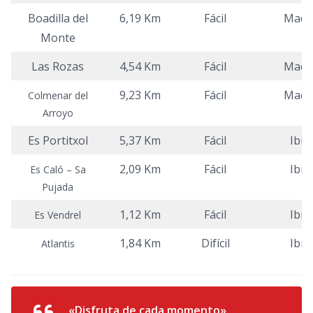
Boadilla del
6,19 Km
Fácil
Madr
Monte
Las Rozas
4,54 Km
Fácil
Madr
9,23 Km
Fácil
Madr
Colmenar del
Arroyo
Es Portitxol
5,37 Km
Fácil
Ibiz
2,09 Km
Fácil
Ibiz
Es Caló – Sa
Pujada
1,12 Km
Fácil
Ibiz
Es Vendrel
1,84 Km
Difícil
Ibiz
Atlantis
«Disfruta de cada momento».