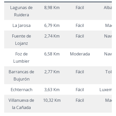
Lagunas de
8,98 Km
Fácil
Albac
Ruidera
La Jarosa
6,79 Km
Fácil
Madr
Fuente de
2,74 Km
Fácil
Navar
Lojanz
Foz de
6,58 Km
Moderada
Navar
Lumbier
Barrancas de
2,77 Km
Fácil
Tole
Bujurón
Echternach
3,63 Km
Fácil
Luxemb
Villanueva de
10,32 Km
Fácil
Madr
la Cañada