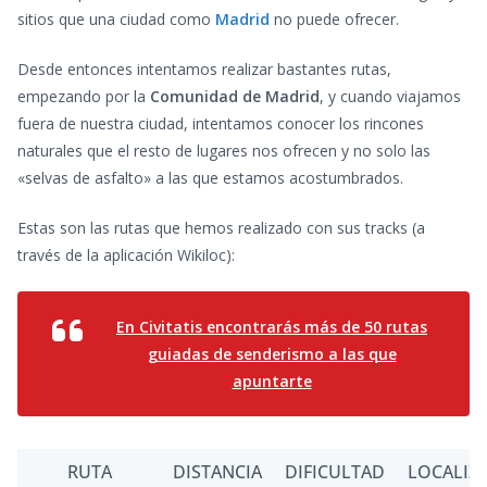
sitios que una ciudad como
Madrid
no puede ofrecer.
Desde entonces intentamos realizar bastantes rutas,
empezando por la
Comunidad de Madrid
, y cuando viajamos
fuera de nuestra ciudad, intentamos conocer los rincones
naturales que el resto de lugares nos ofrecen y no solo las
«selvas de asfalto» a las que estamos acostumbrados.
Estas son las rutas que hemos realizado con sus tracks (a
través de la aplicación Wikiloc):
En Civitatis encontrará
s más de 50 rutas
guiadas de senderismo a las que
apuntarte
RUTA
DISTANCIA
DIFICULTAD
LOCALIZ