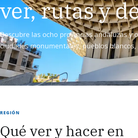
ver, rutas y d
Descubre las ocho provincias andaluzas y 
ciudades monumentales, pueblos blancos, e
REGIÓN
Qué ver y hacer en