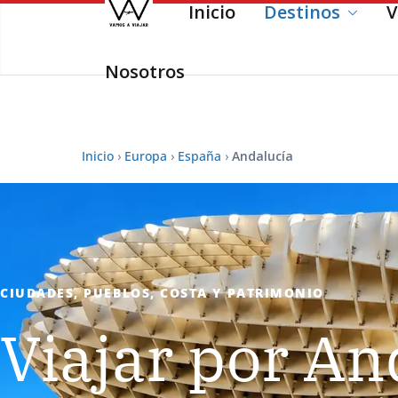
Inicio
Destinos
V
Saltar
al
contenido
Nosotros
Inicio
›
Europa
›
España
›
Andalucía
CIUDADES, PUEBLOS, COSTA Y PATRIMONIO
Viajar por An