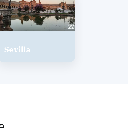
Sevilla
a