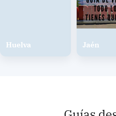
Huelva
Jaén
Guías de