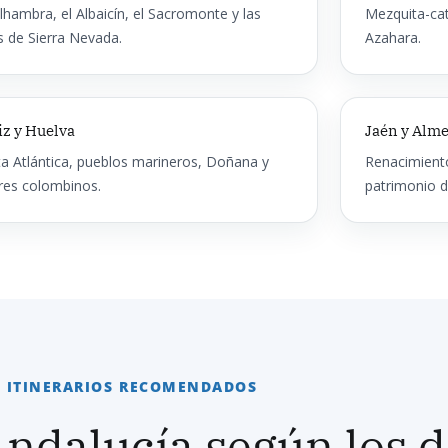
lhambra, el Albaicín, el Sacromonte y las
Mezquita-cat
s de Sierra Nevada.
Azahara.
iz y Huelva
Jaén y Alme
a Atlántica, pueblos marineros, Doñana y
Renacimiento
res colombinos.
patrimonio d
ITINERARIOS RECOMENDADOS
ndalucía según los d