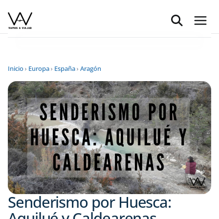
Saltar
al
contenido
Inicio
›
Europa
›
España
›
Aragón
Senderismo por Huesca:
Aquilué y Caldearenas