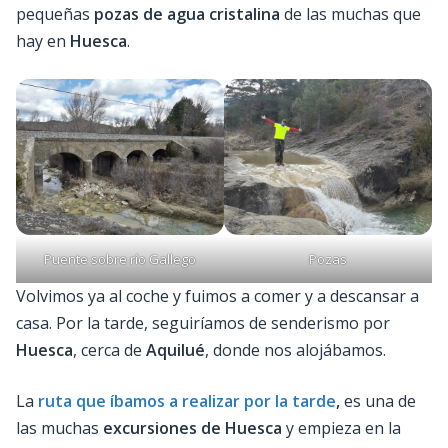
pequeñas
pozas de agua cristalina
de las muchas que
hay en
Huesca
.
Puente sobre río Gallego
Pozas
Volvimos ya al coche y fuimos a comer y a descansar a
casa. Por la tarde, seguiríamos de senderismo por
Huesca
, cerca de
Aquilué
, donde nos alojábamos.
La
ruta que íbamos a realizar por la tarde
,
es una de
las muchas
excursiones de Huesca
y empieza en la