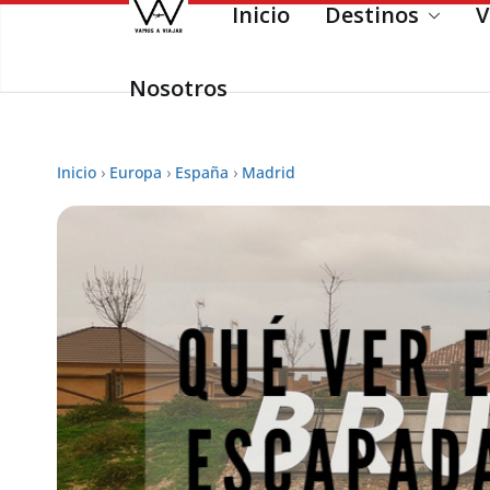
Inicio
Destinos
V
Saltar
al
contenido
Nosotros
Inicio
›
Europa
›
España
›
Madrid