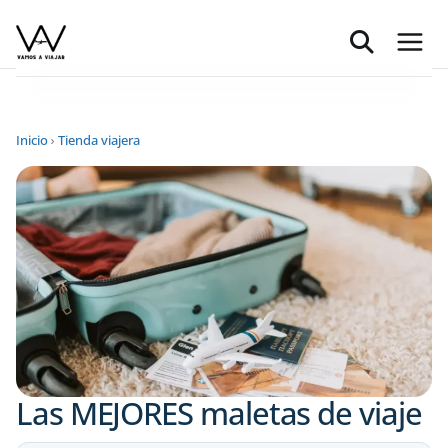
Saltar
al
contenido
Inicio
›
Tienda viajera
Las MEJORES maletas de viaje