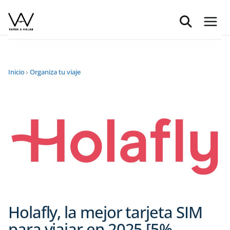
Saltar
al
contenido
Inicio
›
Organiza tu viaje
Holafly, la mejor tarjeta SIM
para viajar en 2025 [5%