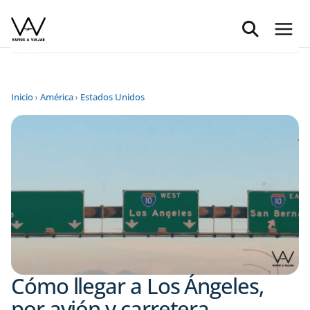
Saltar
al
contenido
Inicio
›
América
›
Estados Unidos
Cómo llegar a Los Ángeles,
por avión y carretera