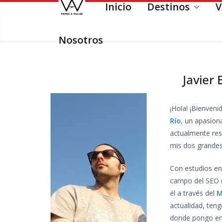
Inicio
Destinos
V
Saltar
al
contenido
Nosotros
Javier 
¡Hola! ¡Bienven
Río
, un apasion
actualmente res
mis dos grandes
Con estudios en
campo del SEO 
él a través del
M
actualidad, teng
donde pongo en 